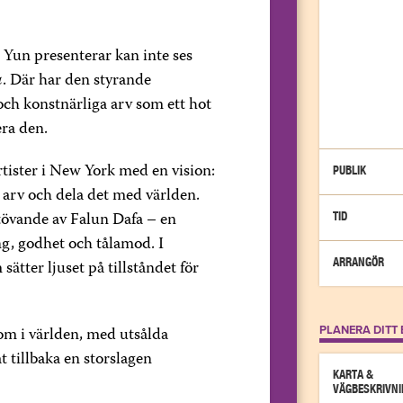
 Yun presenterar kan inte ses
a
. Där har den styrande
ch konstnärliga arv som ett hot
era den.
tister i New York med en vision:
PUBLIK
la arv och dela det med världen.
tövande av Falun Dafa – en
TID
g, godhet och tålamod. I
ARRANGÖR
ätter ljuset på tillståndet för
PLANERA DITT
om i världen, med utsålda
t tillbaka en storslagen
KARTA &
VÄGBESKRIVNI