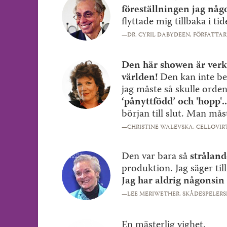
föreställningen jag någ
flyttade mig tillbaka i tid
—DR. CYRIL DABYDEEN,
FÖRFATTAR
Den här showen är verkl
världen!
Den kan inte be
jag måste så skulle orde
‘pånyttfödd’ och 'hopp'..
början till slut. Man måst
—CHRISTINE WALEVSKA,
CELLOVIR
Den var bara så
stråland
produktion. Jag säger till 
Jag har aldrig någonsin
—LEE MERIWETHER,
SKÅDESPELERS
En mästerlig vighet.