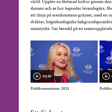
värld. Upplev en förlorad kultur genom den 
dansen och se hur legender levandegörs. Sh
att tänja på scenkonstens gränser, med en u
dräkter, högteknologiska bakgrundsprojekti
motstycke. Var beredd på en teaterupplevels
02:41
om KKP inte vill
Publikrecensioner 2023
Publikr