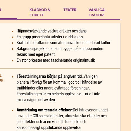
&
KLÄDKOD &
TEATER
VANLIGA
ETIKETT
FRÅGOR
Häpnadsväckande vackra dräkter och dans
En grupp prisbelönta artister i världsklass
Kraftfullt berättande som återuppväcker en förlorad kultur
Bakgrundsprojektioner som bygger på en toppmodern
teknik med eget patent.
En stor orkester med fascinerande originalmusik
L
Föreställningarna börjar på angiven tid.
.Vänligen
AR
planera i förväg för att komma i god tid i händelse av
trafikhinder eller andra oväntade förseningar.
Föreställningen är en helhetsupplevelse – ni vill inte
missa någon del av den.
Anmärkning om teatrala effekter:
Det här evenemanget
använder CGI-specialeffekter, atmosfäriska effekter och
ljudeffekter och är en visuellt, fonetiskt och
känslomässigt uppslukande upplevelse.