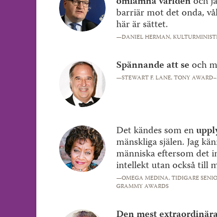
omfamna världen
och ja
barriär mot det onda, vål
här är sättet.
—DANIEL HERMAN,
KULTURMINISTE
Spännande att se
och my
—STEWART F. LANE,
TONY AWARD–
Det kändes som en
uppl
mänskliga själen. Jag kä
människa eftersom det int
intellekt utan också till m
—OMEGA MEDINA,
TIDIGARE SENIO
GRAMMY AWARDS
Den mest extraordinära