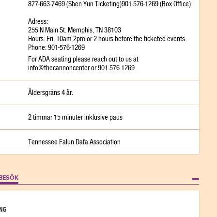
877-663-7469 (Shen Yun Ticketing)901-576-1269 (Box Office)
Adress:
255 N Main St. Memphis, TN 38103
Hours: Fri. 10am-2pm or 2 hours before the ticketed events.
Phone: 901-576-1269
For ADA seating please reach out to us at
info@thecannoncenter or 901-576-1269.
Åldersgräns 4 år.
2 timmar 15 minuter inklusive paus
Tennessee Falun Dafa Association
 BESÖK
NG