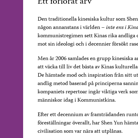
Ett förlorat arv
Den traditionella kinesiska kultur som Shen
någon annanstans i världen –
inte ens i Kin
kommunistregimen sett Kinas rika andliga o
mot sin ideologi och i decennier försökt ras
Men år 2006 samlades en grupp kinesiska ar
att väcka till liv det bästa av Kinas kulturel
De hämtade mod och inspiration från sitt u
andlig metod baserad på principerna sannin
kompaniets repertoar ingår viktiga verk som s
människor idag i Kommunistkina.
Efter ett decennium av framträdanden runt
föreställningar överallt, har Shen Yun hämta
civilisation som var nära att utplånas.