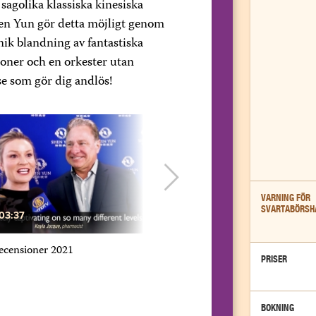
sagolika klassiska kinesiska
en Yun gör detta möjligt genom
nik blandning av fantastiska
oner och en orkester utan
e som gör dig andlös!
VARNING FÖR
SVARTABÖRSH
03:37
05:49
ecensioner 2021
Kina i fokus: Showen som KKP int
PRISER
att du ska se
BOKNING