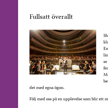
Fullsatt överallt
Sh
kl
En
lä
se
fe
Må
be
det med egna ögon.
Följ med oss på en upplevelse som blir ett mi