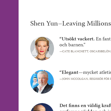
Shen Yun–Leaving Millions
“Utsökt vackert.
En fant
och barnen.”
—CATE BLANCHETT,
OSCARSBELÖN
“Elegant—
mycket atletis
—JOHN MCCOLGAN,
REGISSÖR FÖR
Det finns en väldig kraf