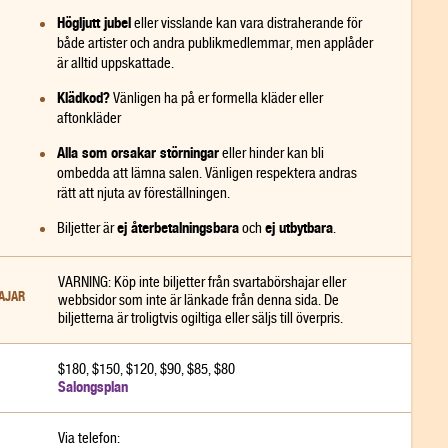
Högljutt jubel
eller visslande kan vara distraherande för
både artister och andra publikmedlemmar, men applåder
är alltid uppskattade.
Klädkod?
Vänligen ha på er formella kläder eller
aftonkläder
Alla som orsakar störningar
eller hinder kan bli
ombedda att lämna salen. Vänligen respektera andras
rätt att njuta av föreställningen.
ej återbetalningsbara
ej utbytbara
Biljetter är
och
.
VARNING: Köp inte biljetter från svartabörshajar eller
AJAR
webbsidor som inte är länkade från denna sida. De
02:41
03:37
biljetterna är troligtvis ogiltiga eller säljs till överpris.
e vill
Publikrecensioner 2023
Publikrecensione
$180, $150, $120, $90, $85, $80
Salongsplan
Via telefon: