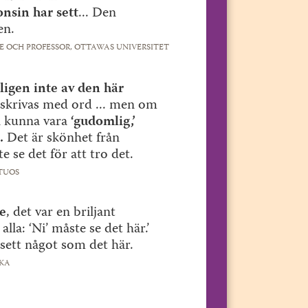
onsin har sett
... Den
en.
E OCH PROFESSOR, OTTAWAS UNIVERSITET
igen inte av den här
skrivas med ord ... men om
n kunna vara
‘gudomlig,’
.
Det är skönhet från
e se det för att tro det.
TUOS
e
, det var en briljant
alla: ‘Ni’ måste se det här.’
sett något som det här.
KA