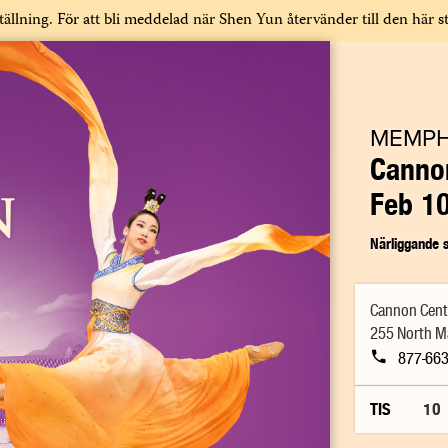
ställning. För att bli meddelad när Shen Yun återvänder till den här 
MEMPH
Cannon
Feb 10
Närliggande s
Cannon Cente
255 North M
877-663
TIS
10