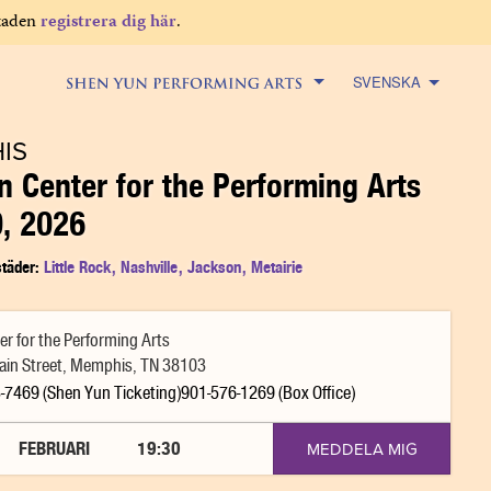
staden
registrera dig här
.
SVENSKA
IS
 Center for the Performing Arts
, 2026
täder:
Little Rock
,
Nashville
,
Jackson
,
Metairie
r for the Performing Arts
ain Street, Memphis, TN 38103
-7469 (Shen Yun Ticketing)901-576-1269 (Box Office)
FEBRUARI
19:30
MEDDELA MIG