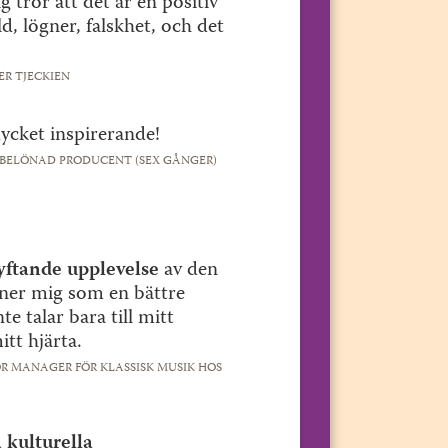
g tror att det är en positiv
d, lögner, falskhet, och det
R TJECKIEN
cket inspirerande!
BELÖNAD PRODUCENT (SEX GÅNGER)
yftande upplevelse
av den
nner mig som en bättre
e talar bara till mitt
itt hjärta.
R MANAGER FÖR KLASSISK MUSIK HOS
 kulturella