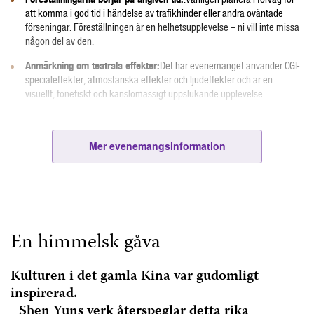
att komma i god tid i händelse av trafikhinder eller andra oväntade
förseningar. Föreställningen är en helhetsupplevelse – ni vill inte missa
någon del av den.
Anmärkning om teatrala effekter:
Det här evenemanget använder CGI-
specialeffekter, atmosfäriska effekter och ljudeffekter och är en
visuellt, fonetiskt och känslomässigt uppslukande upplevelse.
Högljutt jubel
eller visslande kan vara distraherande för både artister
och andra publikmedlemmar, men applåder är alltid uppskattade.
Mer evenemangsinformation
Klädkod?
Vänligen ha på er formella kläder eller aftonkläder
Alla som orsakar störningar
eller hinder kan bli ombedda att lämna
salen. Vänligen respektera andras rätt att njuta av föreställningen.
ej återbetalningsbara
ej utbytbara
Biljetter är
och
.
En himmelsk gåva
VARNING FÖR SVARTABÖRSHAJAR
VARNING: Köp inte biljetter från svartabörshajar eller webbsidor som inte är
Kulturen i det gamla Kina var gudomligt
länkade från denna sida. De biljetterna är troligtvis ogiltiga eller säljs till
inspirerad.
överpris.
Shen Yuns verk återspeglar detta rika