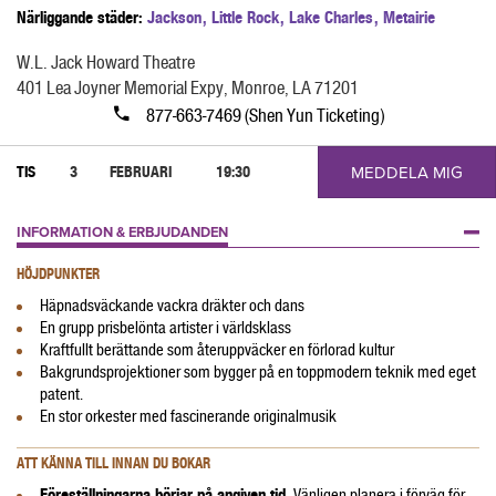
Närliggande städer:
Jackson
,
Little Rock
,
Lake Charles
,
Metairie
W.L. Jack Howard Theatre
401 Lea Joyner Memorial Expy, Monroe, LA 71201
877-663-7469 (Shen Yun Ticketing)
MEDDELA MIG
TIS
3
FEBRUARI
19:30
INFORMATION & ERBJUDANDEN
HÖJDPUNKTER
Häpnadsväckande vackra dräkter och dans
En grupp prisbelönta artister i världsklass
Kraftfullt berättande som återuppväcker en förlorad kultur
Bakgrundsprojektioner som bygger på en toppmodern teknik med eget
patent.
En stor orkester med fascinerande originalmusik
ATT KÄNNA TILL INNAN DU BOKAR
Föreställningarna börjar på angiven tid.
.Vänligen planera i förväg för