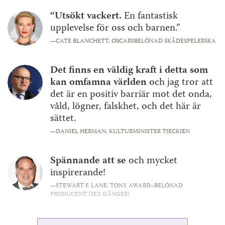
“Utsökt vackert.
En fantastisk
upplevelse för oss och barnen.”
—CATE BLANCHETT,
OSCARSBELÖNAD SKÅDESPELERSKA
Det finns en väldig kraft i detta som
kan omfamna världen
och jag tror att
det är en positiv barriär mot det onda,
våld, lögner, falskhet, och det här är
sättet.
—DANIEL HERMAN,
KULTURMINISTER TJECKIEN
Spännande att se
och mycket
inspirerande!
—STEWART F. LANE,
TONY AWARD–BELÖNAD
PRODUCENT (SEX GÅNGER)