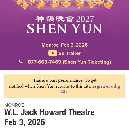
Monroe Feb 3, 2026
Se Trailer
877-663-7469 (Shen Yun Ticketing)
This is a past performance. To get
notified when Shen Yun returns to this city,
registrera dig
här
.
MONROE
W.L. Jack Howard Theatre
Feb 3, 2026