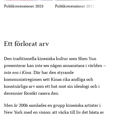
Publikrecensioner 2023
Publikrecensioner 2021
Kina
KARTA & VÄGBESKRIVNING
KKP i
Ett förlorat arv
Den traditionella kinesiska kultur som Shen Yun
presenterar kan inte ses någon annanstans i världen –
inte ens i Kina
. Där har den styrande
kommunistregimen sett Kinas rika andliga och
konstnärliga arv som ett hot mot sin ideologi och i
decennier försökt rasera den.
Men år 2006 samlades en grupp kinesiska artister i
New York med en vision: att väcka till liv det bästa av