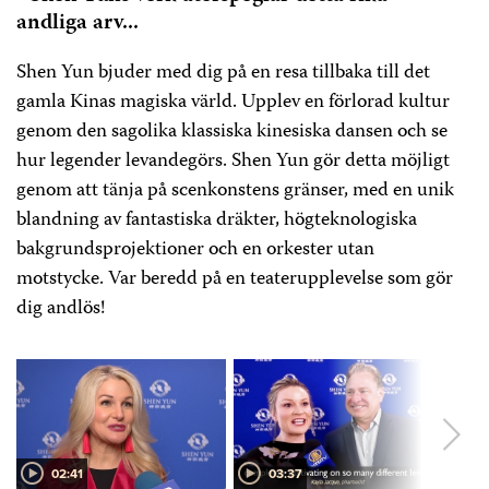
andliga arv...
PRISER
$150, $120, $100, $90, $80 (total 159, 129, 109, 99, 89)
Shen Yun bjuder med dig på en resa tillbaka till det
Salongsplan
gamla Kinas magiska värld. Upplev en förlorad kultur
genom den sagolika klassiska kinesiska dansen och se
BOKNING
hur legender levandegörs. Shen Yun gör detta möjligt
Via telefon:
877-663-7469 (Shen Yun Ticketing)
genom att tänja på scenkonstens gränser, med en unik
blandning av fantastiska dräkter, högteknologiska
PUBLIK
bakgrundsprojektioner och en orkester utan
Åldersgräns 4 år.
motstycke. Var beredd på en teaterupplevelse som gör
dig andlös!
TID
2 timmar 15 minuter inklusive paus
ARRANGÖR
Falun Dafa Association in Louisiana
02:41
03:37
PLANERA DITT BESÖK