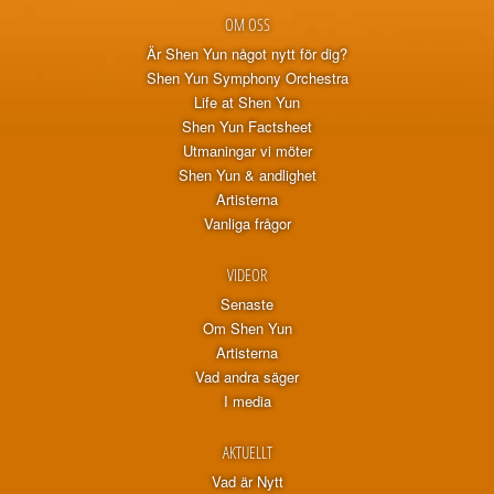
OM OSS
Är Shen Yun något nytt för dig?
Shen Yun Symphony Orchestra
Life at Shen Yun
Shen Yun Factsheet
Utmaningar vi möter
Shen Yun & andlighet
Artisterna
Vanliga frågor
VIDEOR
Senaste
Om Shen Yun
Artisterna
Vad andra säger
I media
AKTUELLT
Vad är Nytt