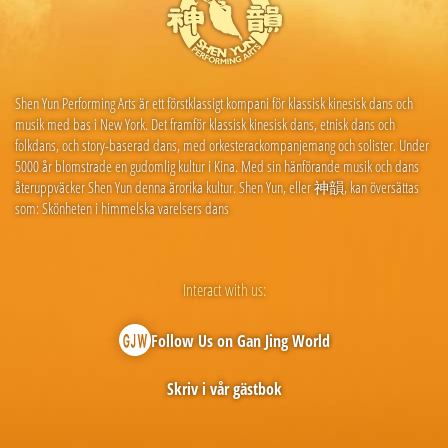
Shen Yun Performing Arts är ett förstklassigt kompani för klassisk kinesisk dans och
musik med bas i New York. Det framför klassisk kinesisk dans, etnisk dans och
folkdans, och story-baserad dans, med orkesterackompanjemang och solister. Under
5000 år blomstrade en gudomlig kultur i Kina. Med sin hänförande musik och dans
återuppväcker Shen Yun denna ärorika kultur. Shen Yun, eller 神韻, kan översättas
som: Skönheten i himmelska varelsers dans
Interact with us:
Follow Us on Gan Jing World
Skriv i vår gästbok